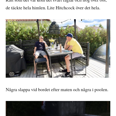
de täckte hela himlen. Lite Hitchcock över det hela.
Några slappa vid bordet efter maten och några i poolen.