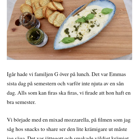
Igår hade vi familjen G över på lunch. Det var Emmas
sista dag på semestern och varför inte njuta av en sån
dag. Alls som kan firas ska firas, vi firade att hon haft en
bra semester.
Vi började med en mixad mozzarella, på filmen som jag
såg hos snacks to share ser den lite krämigare ut måste
jag säga. Det var jättegott och smakade väldigt krämigt.