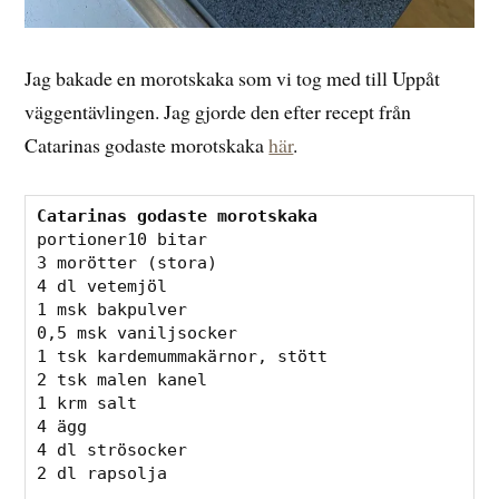
Jag bakade en morotskaka som vi tog med till Uppåt
väggentävlingen. Jag gjorde den efter recept från
Catarinas godaste morotskaka
här
.
Catarinas godaste morotskaka
portioner10 bitar

3 morötter (stora)

4 dl vetemjöl

1 msk bakpulver

0,5 msk vaniljsocker

1 tsk kardemummakärnor, stött

2 tsk malen kanel

1 krm salt

4 ägg

4 dl strösocker

2 dl rapsolja
