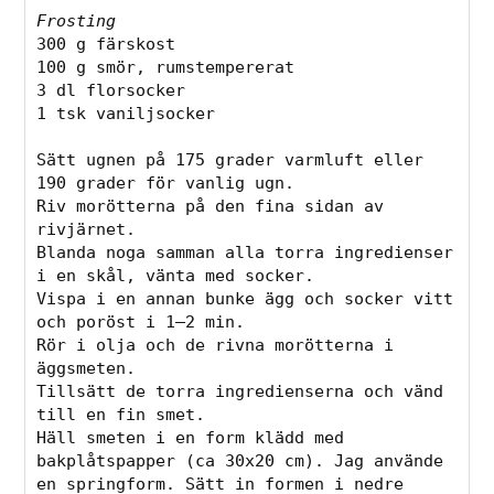
Frosting
300 g färskost

100 g smör, rumstempererat

3 dl florsocker

1 tsk vaniljsocker

Sätt ugnen på 175 grader varmluft eller 
190 grader för vanlig ugn.

Riv morötterna på den fina sidan av 
rivjärnet.

Blanda noga samman alla torra ingredienser 
i en skål, vänta med socker.

Vispa i en annan bunke ägg och socker vitt 
och poröst i 1–2 min.

Rör i olja och de rivna morötterna i 
äggsmeten.

Tillsätt de torra ingredienserna och vänd 
till en fin smet.

Häll smeten i en form klädd med 
bakplåtspapper (ca 30x20 cm). Jag använde 
en springform. Sätt in formen i nedre 