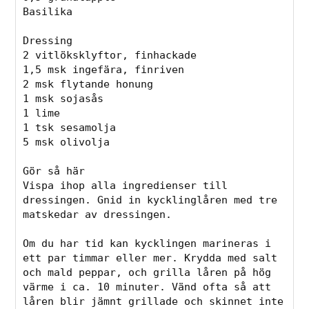
Basilika⁠

Dressing

2 vitlöksklyftor, finhackade⁠

1,5 msk ingefära, finriven⁠

2 msk flytande honung⁠

1 msk sojasås⁠

1 lime⁠

1 tsk sesamolja⁠

5 msk olivolja⁠

Gör så här⁠

Vispa ihop alla ingredienser till 
dressingen. Gnid in kycklinglåren med tre 
matskedar av dressingen. ⁠

Om du har tid kan kycklingen marineras i 
ett par timmar eller mer. Krydda med salt 
och mald peppar, och grilla låren på hög 
värme i ca. 10 minuter. Vänd ofta så att 
låren blir jämnt grillade och skinnet inte 