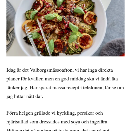
Idag är det Valborgsmässoafton, vi har inga direkta
planer för kvällen men en god middag ska vi ändå äta
tänker jag. Har sparat massa recept i telefonen, får se om
jag hittar nått där.
Förra helgen grillade vi kyckling, persikor och
hjärtsallad som dressades med soya och ingefära.
Hittade det på godare på instagram, det var så gott.