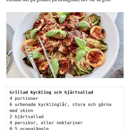
Grillad kyckling och hjärtsallad
4 portioner⁠

6 urbenade kycklinglår, stora och gärna 
med skinn⁠

2 hjärtsallad⁠

4 persikor, eller nektariner⁠

0,5 granatäpple⁠
