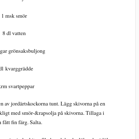
1 msk smör
8 dl vatten
ngar grönsaksbuljong
dl kvarggrädde
krm svartpeppar
en av jordärtskockorna tunt. Lägg skivorna på en
kligt med smör-&rapsolja på skivorna. Tillaga i
fått fin färg. Salta.