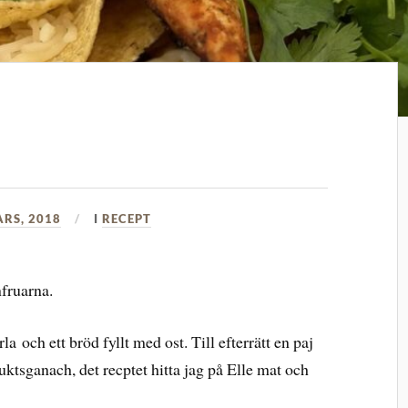
ARS, 2018
I
RECEPT
nfruarna.
a och ett bröd fyllt med ost. Till efterrätt en paj
ktsganach, det recptet hitta jag på Elle mat och