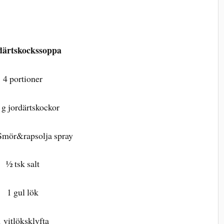
därtskockssoppa
4 portioner
 g jordärtskockor
Smör&rapsolja spray
½ tsk salt
1 gul lök
1 vitlöksklyfta