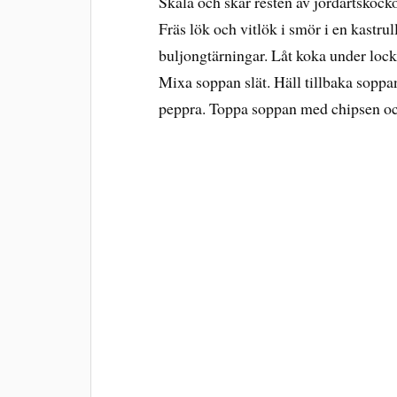
Skala och skär resten av jordärtskocko
Fräs lök och vitlök i smör i en kastrul
buljongtärningar. Låt koka under lock 
Mixa soppan slät. Häll tillbaka soppan
peppra. Toppa soppan med chipsen oc