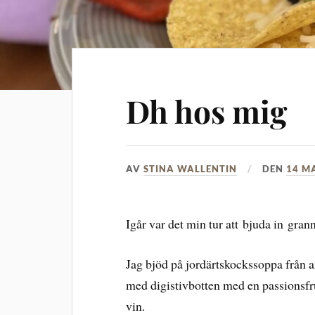
Dh hos mig
AV
STINA WALLENTIN
DEN
14 M
Igår var det min tur att bjuda in gran
Jag bjöd på jordärtskockssoppa från arl
med digistivbotten med en passionsfru
vin.