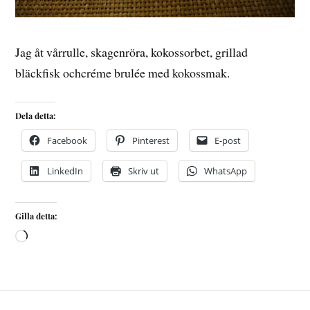
Jag åt vårrulle, skagenröra, kokossorbet, grillad
bläckfisk ochcréme brulée med kokossmak.
Dela detta:
Facebook
Pinterest
E-post
LinkedIn
Skriv ut
WhatsApp
Gilla detta: