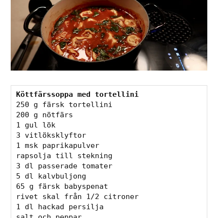
Köttfärssoppa med tortellini
250 g färsk tortellini

200 g nötfärs

1 gul lök

3 vitlöksklyftor

1 msk paprikapulver

rapsolja till stekning

3 dl passerade tomater

5 dl kalvbuljong

65 g färsk babyspenat

rivet skal från 1/2 citroner

1 dl hackad persilja

salt och peppar
