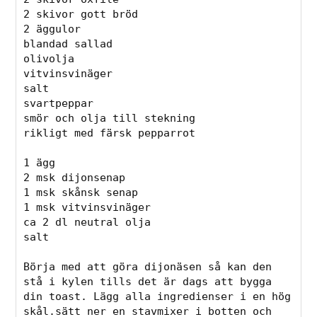
2 skivor gott bröd

2 äggulor

blandad sallad

olivolja

vitvinsvinäger

salt

svartpeppar

smör och olja till stekning

rikligt med färsk pepparrot

1 ägg

2 msk dijonsenap

1 msk skånsk senap

1 msk vitvinsvinäger

ca 2 dl neutral olja

salt

Börja med att göra dijonäsen så kan den 
stå i kylen tills det är dags att bygga 
din toast. Lägg alla ingredienser i en hög 
skål.sätt ner en stavmixer i botten och 