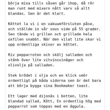
börja mixa tills såsen går ihop, då rör 
man runt med mixern nått varv så allt 
blandas. Sen är det klart. 

Köttet la vi i en vakuumförsluten påse, 
och ställde in vår sous vide på 55 grader. 
Sen tände vi grillen och grillade hela 
oxfilen snabbt. När den vilat lite skar vi 
upp ordentliga skivor av köttet.

Riv pepparroten och skölj salladen och 
stänk över lite vitvinsvinäger och 
olivolja på salladen. 

Stek brödet i olja och en klick smör 
ordentligt på båda sidorna sen är det bara 
att börja bygga sina Bookmaker toast.

Ett lager med dijonäs i botten, lite 
blandad sallad, Kött, En ordentlig hög med 
pepparrot som toppas med en äggula. 
