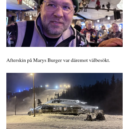
Afterskin på Marys Burger var däremot välbesökt.