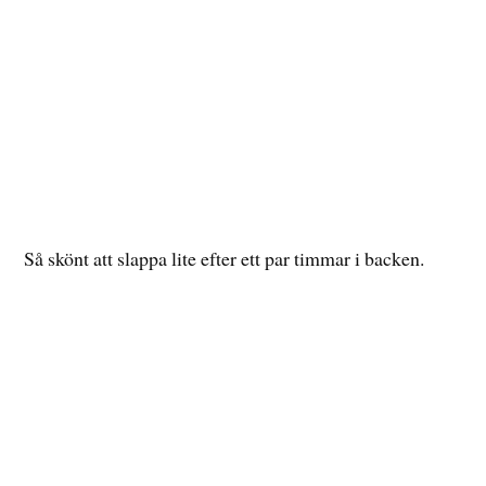
Vi skulle ha pepparsås till middagen så den förberedde
jag innan vi satte oss och spelade spel och drack ett glas
bubbel som start på nyårsafton.
Pepparsås
3 tsk blandade pepparkorn