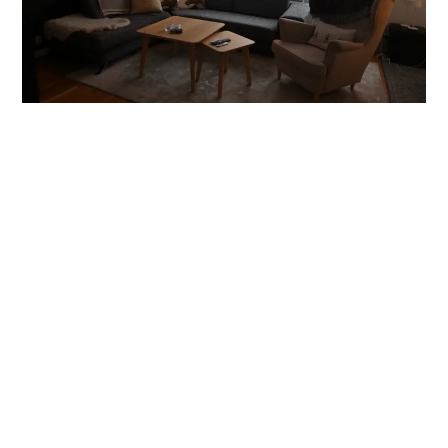
Sen ändrade sig planerna och jag fick flytta allt till sidan
för det blev lunch hemma i lägenheten. Det blev
jättegott, panerad kyckling med bea och pasta.