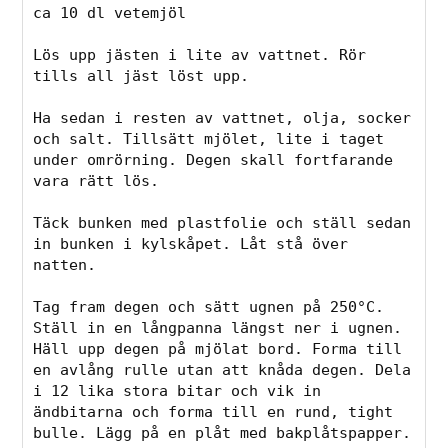
ca 10 dl vetemjöl

Lös upp jästen i lite av vattnet. Rör 
tills all jäst löst upp. 

Ha sedan i resten av vattnet, olja, socker 
och salt. Tillsätt mjölet, lite i taget 
under omrörning. Degen skall fortfarande 
vara rätt lös. 

Täck bunken med plastfolie och ställ sedan 
in bunken i kylskåpet. Låt stå över 
natten.

Tag fram degen och sätt ugnen på 250°C. 
Ställ in en långpanna längst ner i ugnen. 

Häll upp degen på mjölat bord. Forma till 
en avlång rulle utan att knåda degen. Dela 
i 12 lika stora bitar och vik in 
ändbitarna och forma till en rund, tight 
bulle. Lägg på en plåt med bakplåtspapper. 
